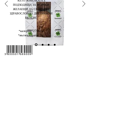
КЕТО ЗЕМЕЛКАТА Е
ПОДХОДЯЩА ЗА ВСИЧКИ,
ЖЕЛАЕЩИ ДА СЕ ХРАНЯТ
ЗДРАВОСЛОВНО, ДИЕТИЧНО И
ВКУСНО
калории: 270kcal
*
въглехидрати: 5g.
*
Политика за бисквитките
Политика за защита на личните данни
Грам за Килограм ©2025