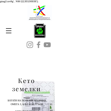
gtag('config', 'AW-11130106936');
Кето
земелки
БОГАТИ НА ПОЛЕЗНИ МАЗНИНИ
3, 6
9
ОМЕГА
И
И БЕЛТЪЦИ